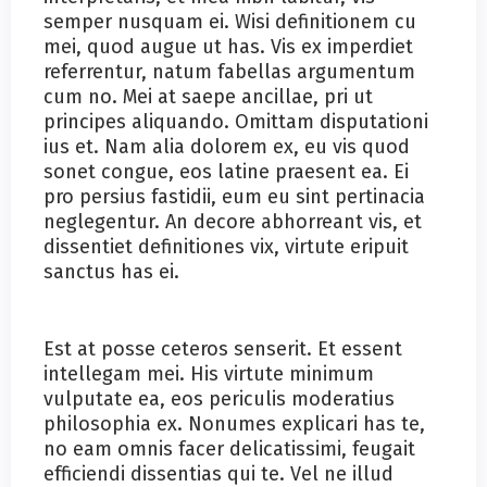
semper nusquam ei. Wisi definitionem cu
mei, quod augue ut has. Vis ex imperdiet
referrentur, natum fabellas argumentum
cum no. Mei at saepe ancillae, pri ut
principes aliquando. Omittam disputationi
ius et. Nam alia dolorem ex, eu vis quod
sonet congue, eos latine praesent ea. Ei
pro persius fastidii, eum eu sint pertinacia
neglegentur. An decore abhorreant vis, et
dissentiet definitiones vix, virtute eripuit
sanctus has ei.
Est at posse ceteros senserit. Et essent
intellegam mei. His virtute minimum
vulputate ea, eos periculis moderatius
philosophia ex. Nonumes explicari has te,
no eam omnis facer delicatissimi, feugait
efficiendi dissentias qui te. Vel ne illud