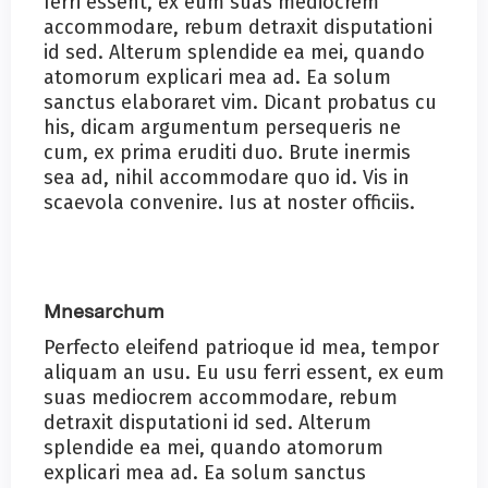
ferri essent, ex eum suas mediocrem
accommodare, rebum detraxit disputationi
id sed. Alterum splendide ea mei, quando
atomorum explicari mea ad. Ea solum
sanctus elaboraret vim. Dicant probatus cu
his, dicam argumentum persequeris ne
cum, ex prima eruditi duo. Brute inermis
sea ad, nihil accommodare quo id. Vis in
scaevola convenire. Ius at noster officiis.
Mnesarchum
Perfecto eleifend patrioque id mea, tempor
aliquam an usu. Eu usu ferri essent, ex eum
suas mediocrem accommodare, rebum
detraxit disputationi id sed. Alterum
splendide ea mei, quando atomorum
explicari mea ad. Ea solum sanctus