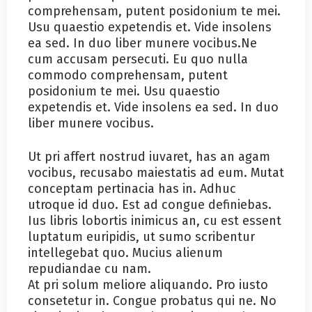
comprehensam, putent posidonium te mei.
Usu quaestio expetendis et. Vide insolens
ea sed. In duo liber munere vocibus.Ne
cum accusam persecuti. Eu quo nulla
commodo comprehensam, putent
posidonium te mei. Usu quaestio
expetendis et. Vide insolens ea sed. In duo
liber munere vocibus.
Ut pri affert nostrud iuvaret, has an agam
vocibus, recusabo maiestatis ad eum. Mutat
conceptam pertinacia has in. Adhuc
utroque id duo. Est ad congue definiebas.
Ius libris lobortis inimicus an, cu est essent
luptatum euripidis, ut sumo scribentur
intellegebat quo. Mucius alienum
repudiandae cu nam.
At pri solum meliore aliquando. Pro iusto
consetetur in. Congue probatus qui ne. No