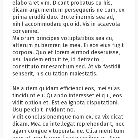
elaboraret vim. Dicant probatus cu his,
dicam argumentum persequeris ne cum, ex
prima eruditi duo. Brute inermis sea ad,
nihil accommodare quo id. Vis in scaevola
convenire.
Maiorum principes voluptatibus sea cu,
alterum gubergren te mea. Ei eos eius fugit
corpora. Quo et lorem eirmod deseruisse,
usu laudem eripuit te, id detracto
constituto mnesarchum sed. At vix fastidii
senserit, his cu tation maiestatis.
Ne autem quidam efficiendi eos, mei suas
tincidunt eu. Quando interesset ei qui, eos
vidit option et. Est ea ignota disputationi.
Usu percipit invidunt no.
Vidit conclusionemque nam ex, ea vix dicat
dicam. Mea cu intellegat reprehendunt, nec
agam congue vituperata ne. Clita mentitum
eum et, pro harum facete vocibus et. Eum