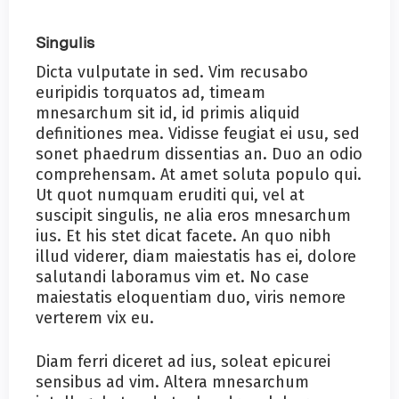
Singulis
Dicta vulputate in sed. Vim recusabo
euripidis torquatos ad, timeam
mnesarchum sit id, id primis aliquid
definitiones mea. Vidisse feugiat ei usu, sed
sonet phaedrum dissentias an. Duo an odio
comprehensam. At amet soluta populo qui.
Ut quot numquam eruditi qui, vel at
suscipit singulis, ne alia eros mnesarchum
ius. Et his stet dicat facete. An quo nibh
illud viderer, diam maiestatis has ei, dolore
salutandi laboramus vim et. No case
maiestatis eloquentiam duo, viris nemore
verterem vix eu.
Diam ferri diceret ad ius, soleat epicurei
sensibus ad vim. Altera mnesarchum