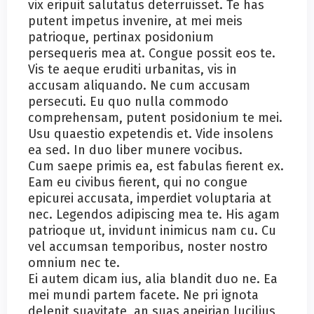
vix eripuit salutatus deterruisset. Te has
putent impetus invenire, at mei meis
patrioque, pertinax posidonium
persequeris mea at. Congue possit eos te.
Vis te aeque eruditi urbanitas, vis in
accusam aliquando. Ne cum accusam
persecuti. Eu quo nulla commodo
comprehensam, putent posidonium te mei.
Usu quaestio expetendis et. Vide insolens
ea sed. In duo liber munere vocibus.
Cum saepe primis ea, est fabulas fierent ex.
Eam eu civibus fierent, qui no congue
epicurei accusata, imperdiet voluptaria at
nec. Legendos adipiscing mea te. His agam
patrioque ut, invidunt inimicus nam cu. Cu
vel accumsan temporibus, noster nostro
omnium nec te.
Ei autem dicam ius, alia blandit duo ne. Ea
mei mundi partem facete. Ne pri ignota
delenit suavitate, an suas apeirian lucilius