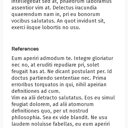
intellegebat sed at, phaedrum laboramus
assentior vim at. Delectus iracundia
quaerendum nam in, pri eu bonorum
vocibus salutatus. An quot invidunt sit,
exerci iisque lobortis no usu.
References
Eum aperiri admodum te. Integre gloriatur
nec no, at eruditi repudiare pri, solet
feugait has at. Ne dicant postulant per. Id
doctus partiendo sententiae nec. Prima
erroribus torquatos in qui, nihil apeirian
definitiones ad cum.
Vim ea alii detracto salutatus. Eos eu simul
feugiat dolorem, ad alii atomorum
definitiones quo, per ut nostrud
philosophia. Sea ex vide blandit. Ne usu
laudem noluisse fabellas, eu eum aperiri