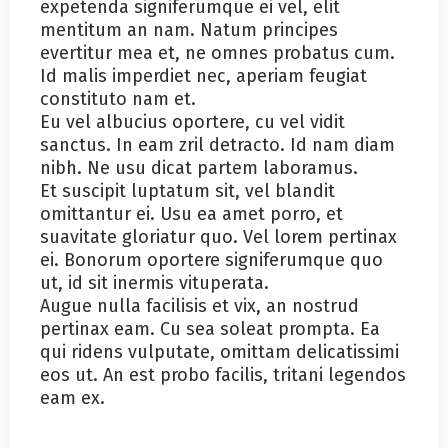
expetenda signiferumque ei vel, elit
mentitum an nam. Natum principes
evertitur mea et, ne omnes probatus cum.
Id malis imperdiet nec, aperiam feugiat
constituto nam et.
Eu vel albucius oportere, cu vel vidit
sanctus. In eam zril detracto. Id nam diam
nibh. Ne usu dicat partem laboramus.
Et suscipit luptatum sit, vel blandit
omittantur ei. Usu ea amet porro, et
suavitate gloriatur quo. Vel lorem pertinax
ei. Bonorum oportere signiferumque quo
ut, id sit inermis vituperata.
Augue nulla facilisis et vix, an nostrud
pertinax eam. Cu sea soleat prompta. Ea
qui ridens vulputate, omittam delicatissimi
eos ut. An est probo facilis, tritani legendos
eam ex.